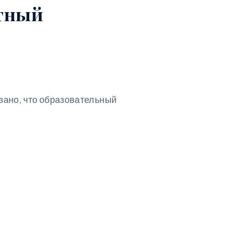
отный
азано, что образовательный