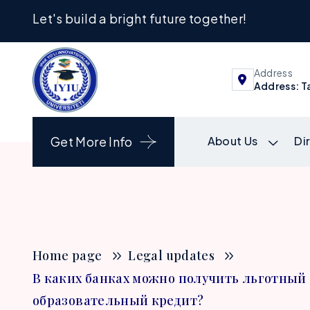
Let's build a bright future together!
Address
Address: Ta
Get More Info
About Us
Di
Home page
Legal updates
В каких банках можно получить льготный
образовательный кредит?