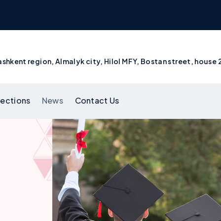
shkent region, Almalyk city, Hilol MFY, Bostan street, house 
rections
News
Contact Us