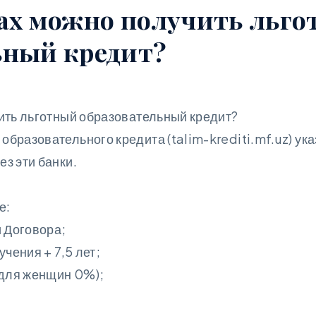
ках можно получить льг
ьный кредит?
чить льготный образовательный кредит?
бразовательного кредита (talim-krediti.mf.uz) ук
з эти банки.
е:
и Договора;
учения + 7,5 лет;
(для женщин 0%);