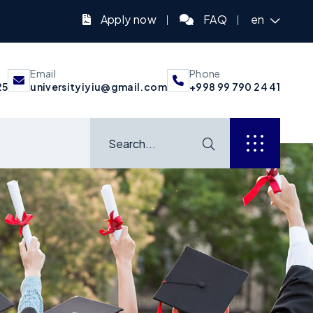
Apply now
FAQ
en
Email
Phone
25
universityiyiu@gmail.com
+998 99 790 24 41