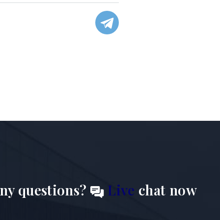
ny questions?
Live
chat now