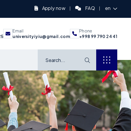
Apply now
FAQ
en
Email
Phone
25
universityiyiu@gmail.com
+998 99 790 24 41