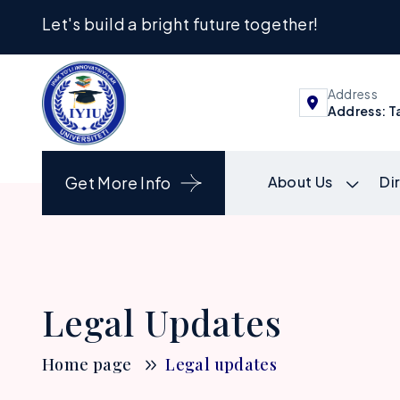
Let's build a bright future together!
Address
Address: Ta
Get More Info
About Us
Di
Legal Updates
Home page
Legal updates