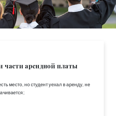
и части арендной платы
ть место, но студент уехал в аренду, не
лачивается;