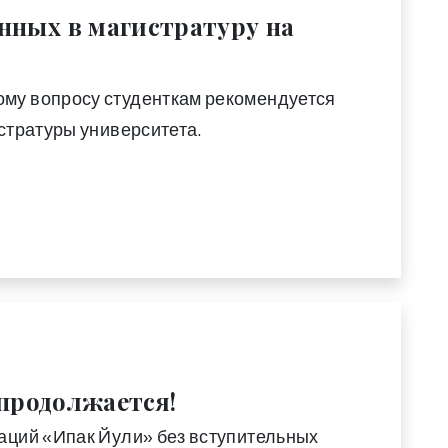
ных в магистратуру на
му вопросу студенткам рекомендуется
стратуры университета.
 продолжается!
аций «Ипак Йули» без вступительных