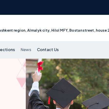
shkent region, Almalyk city, Hilol MFY, Bostan street, house 
rections
News
Contact Us