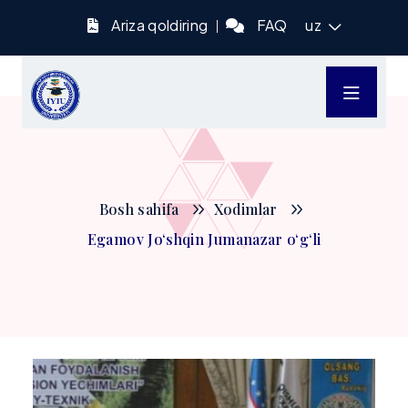
Ariza qoldiring
FAQ
uz
Bosh sahifa
Xodimlar
Egamov Jo‘shqin Jumanazar o‘g‘li