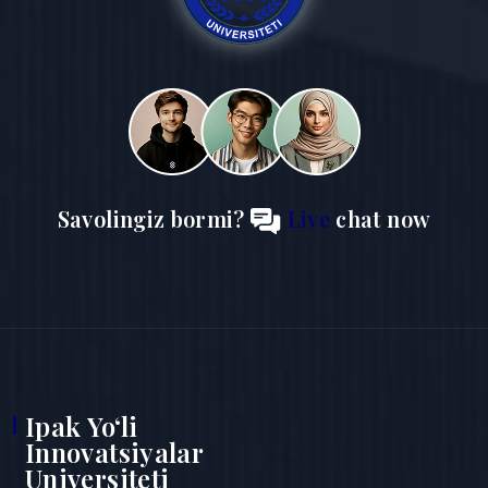
Savolingiz bormi?
Live
chat now
Ipak Yo‘li
Innovatsiyalar
Universiteti