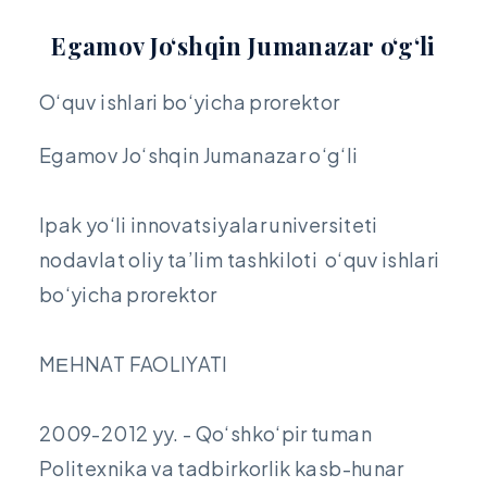
Egamov Jo‘shqin Jumanazar o‘g‘li
O‘quv ishlari bo‘yicha prorektor
Egamov Jo‘shqin Jumanazar o‘g‘li
Ipak yo‘li innovatsiyalar universiteti
nodavlat oliy ta’lim tashkiloti o‘quv ishlari
bo‘yicha prorektor
MЕHNAT FAOLIYATI
2009-2012 yy. - Qo‘shko‘pir tuman
Politexnika va tadbirkorlik kasb-hunar