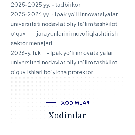
2025-2025 yy. - tadbirkor
2025-2026 yy. - Ipak yo‘li innovatsiyalar
universiteti nodavlat oliy ta’lim tashkiloti
o‘quv jarayonlarini muvofiqlashtirish
sektor menejeri
2026-y. h.k - Ipak yo‘li innovatsiyalar
universiteti nodavlat oliy ta’lim tashkiloti
o‘quv ishlari bo‘yicha prorektor
X
O
D
I
M
L
A
R
X
o
d
i
m
l
a
r