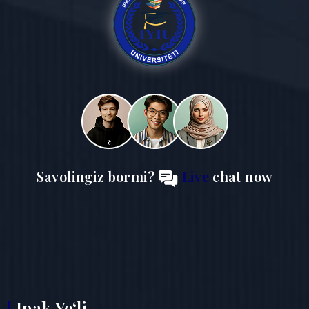
Savolingiz bormi?
Live
chat now
Ipak Yo‘li