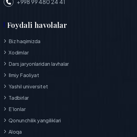
+998 99 480 24 41
Foydali havolalar
Biz haqimizda
Xodimlar
Dars jaryonlaridan lavhalar
Ilmiy Faoliyat
Yashil universitet
Tadbirlar
E’lonlar
Qonunchilik yangiliklari
Aloqa