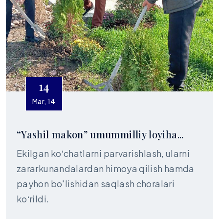
14
Mar, 14
“Yashil makon” umummilliy loyiha...
Ekilgan koʻchatlarni parvarishlash, ularni
zararkunandalardan himoya qilish hamda
payhon bo'lishidan saqlash choralari
koʻrildi.