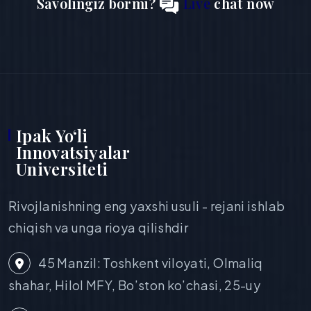
Savolingiz bormi?
Live
chat now
Ipak Yo‘li
Innovatsiyalar
Universiteti
Rivojlanishning eng yaxshi usuli - rejani ishlab
chiqish va unga rioya qilishdir
45 Manzil: Toshkent viloyati, Olmaliq
shahar, Hilol MFY, Bo’ston ko’chasi, 25-uy