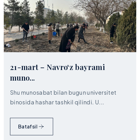
21-mart – Navroʻz bayrami
muno...
Shu munosabat bilan bugun universitet
binosida hashar tashkil qilindi. U...
Batafsil