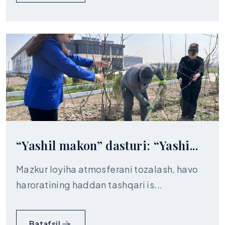
“Yashil makon” dasturi: “Yashi...
Mazkur loyiha atmosferani tozalash, havo
haroratining haddan tashqari is...
Batafsil