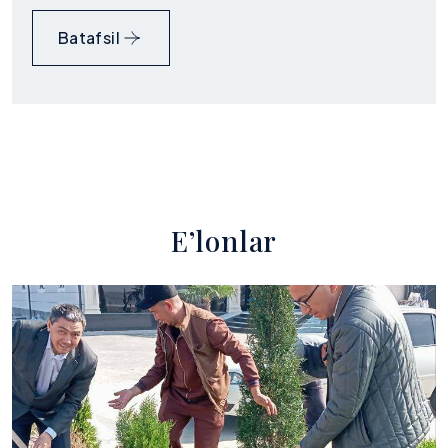
Batafsil
E
’
l
o
n
l
a
r