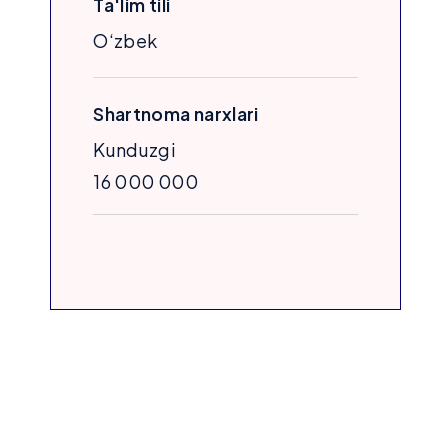
Ta'lim tili
O‘zbek
Shartnoma narxlari
Kunduzgi
16 000 000