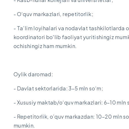
- O‘quv markazlari, repetitorlik;
- Ta’lim loyihalari va nodavlat tashkilotlarda o
koordinatori bo'lib faoliyat yuritishingiz mum
ochishingiz ham mumkin.
Oylik daromad:
- Davlat sektorlarida: 3–5 mln so‘m;
- Xususiy maktab/o‘quv markazlari: 6–10 mln 
- Repetitorlik, o’quv markazdan: 10–20 mln s
mumkin.