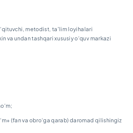
‘qituvchi, metodist, ta'lim loyihalari
kin va undan tashqari xususiy o‘quv markazi
so‘m;
o‘m+ (fan va obro‘ga qarab) daromad qilishingiz