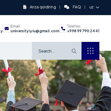
Ariza qoldiring
FAQ
uz
Email
Telefon
uy
universityiyiu@gmail.com
+998 99 790 24 41