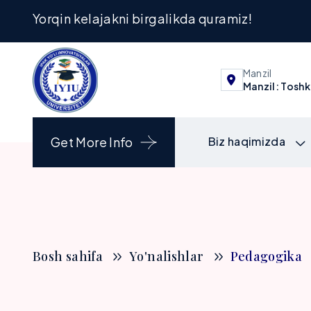
Yorqin kelajakni birgalikda quramiz!
Manzil
Manzil: Toshk
Get More Info
Biz haqimizda
Bosh sahifa
Yo'nalishlar
Pedagogika