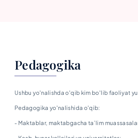
Pedagogika
Ushbu yo'nalishda o'qib kim bo'lib faoliyat yu
Pedagogika yo'nalishida o'qib:
- Maktablar, maktabgacha ta’lim muassasalar
- Kasb-hunar kollejlari va universitetlar;