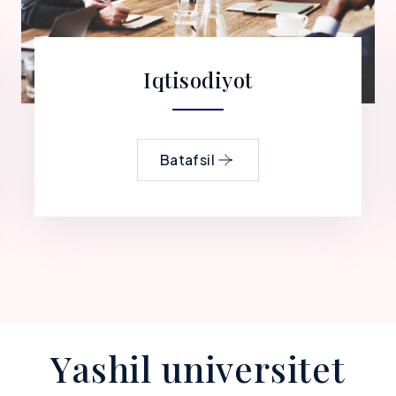
Iqtisodiyot
Batafsil
Y
a
s
h
i
l
u
n
i
v
e
r
s
i
t
e
t